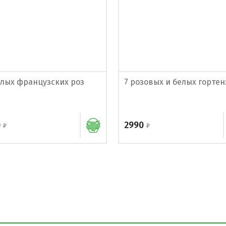
елых французских роз
7 розовых и белых горте
0
2990