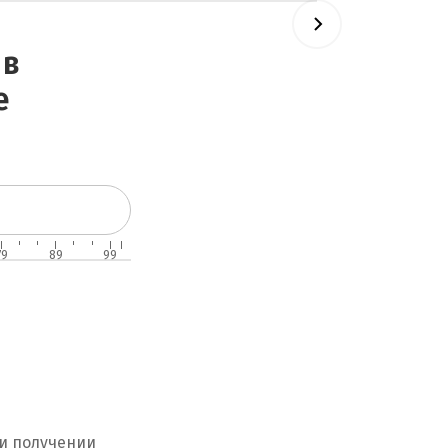
 в
е
79
89
99
ри получении