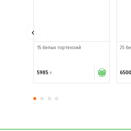
вадор
15 белых гортензий
25 б
5985
650