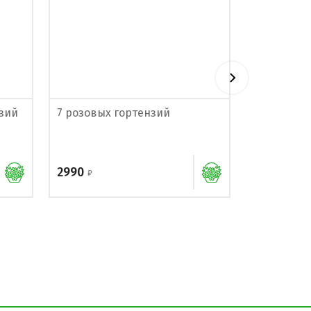
нзий
7 розовых гортензий
13 красны
2990
4100